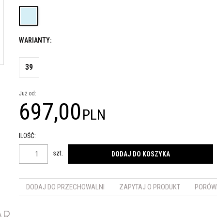
WARIANTY:
39
Już od:
697,00
PLN
ILOŚĆ
:
szt.
DODAJ DO KOSZYKA
DODAJ DO PRZECHOWALNI
ZAPYTAJ O PRODUKT
PORÓW
AR