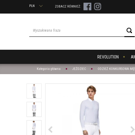
PLN
ZOBACZ RÓWNIEŻ:
REVOLUTION
A
Kategoria główna
JEŹDZIEC
ODZIEŻ KONKURSOWA MĘ