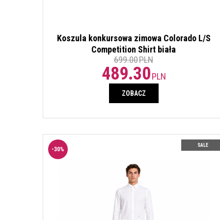
Koszula konkursowa zimowa Colorado L/S
Competition Shirt biała
699.00
PLN
489.30
PLN
ZOBACZ
SALE
-
30
%