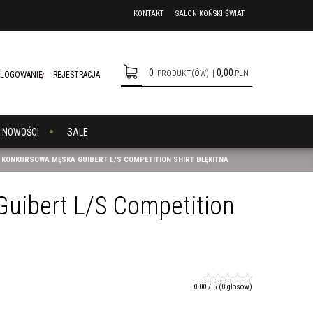
KONTAKT
SALON KOŃSKI ŚWIAT
0
0,00
PRODUKT(ÓW)
|
PLN
LOGOWANIE
REJESTRACJA
NOWOŚCI
SALE
KONKURSOWA MĘSKA GUIBERT L/S COMPETITION SHIRT BŁĘKITNA
uibert L/S Competition
0.00
/
5
(
0
głosów)