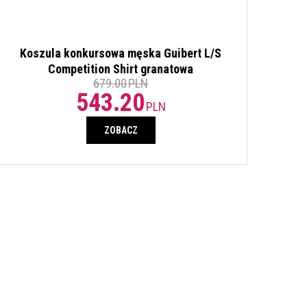
Koszula konkursowa męska Guibert L/S
Competition Shirt granatowa
679.00
PLN
543.20
PLN
ZOBACZ