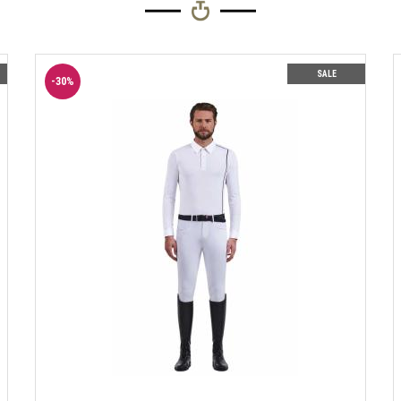
SALE
-
30
%