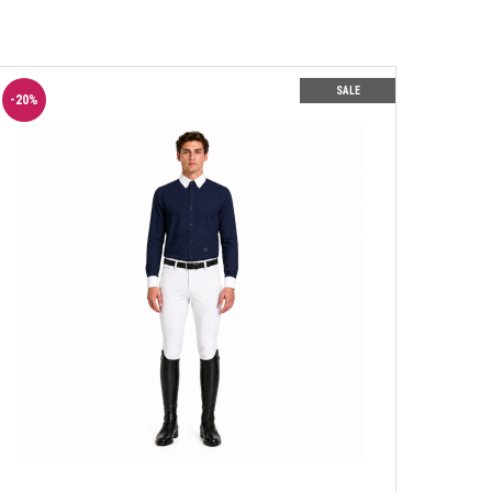
SALE
-
20
%