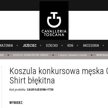
MAZONKA
JEŹDZIEC
DZIECKO
KOŃ
AKCESORIA
SKA
KOSZULE KONKURSOWE MĘSKIE
z długim rękawem męskie
KOSZULA 
Koszula konkursowa męska G
Shirt błękitna
Kod produktu
:
CAU010JE039bł-F730
WYBIERZ: