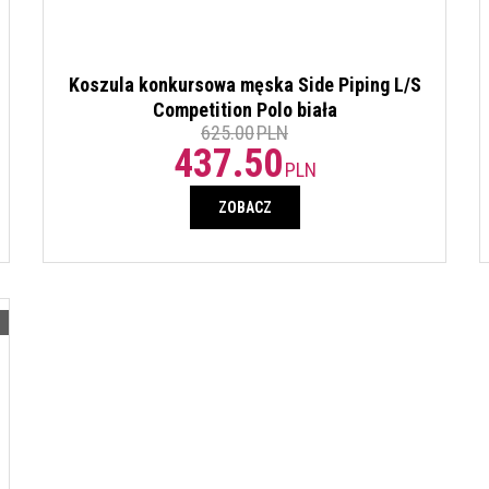
Koszula konkursowa męska Side Piping L/S
Competition Polo biała
625.00
PLN
437.50
PLN
ZOBACZ