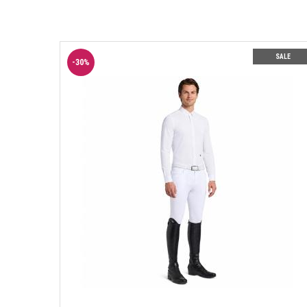
SALE
-
30
%