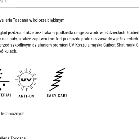
alleria Toscana w kolorze błękitnym
 jeźdźca - także bez fraka - i podkreśla rangę zawodów jeździeckich. Guibert 
a na upały, a także zapewni komfort przejazdu podczas zawodów jeździeckich i
rzed szkodliwym działaniem promieni UV. Koszula męska Guibert Shirt marki Ca
ółkulach.
 technicznych.
alleria Toscana.