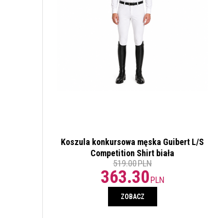
Koszula konkursowa męska Guibert L/S
Competition Shirt biała
519.00
PLN
363.30
PLN
ZOBACZ