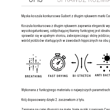
Męska koszula konkursowa Guibert z długim rękawem marki Cav
Koszula konkursowa z długim rękawem zapewnia elegancki wygląd
wysokogatunkowej, oddychającej tkaniny funkcyjnej jest idealn
sprawdzi się w upalnym słońcu, zabezpieczając skórę jeźdźca p
wśród jeźdźców startujących w zawodach hippicznych na obu p
Wykonana z funkcyjnego materiału o najwyższych parametrach
Krój dopasowany dzięki 2. zaszewkom z tyłu.
Zapinana na całej długości na małe, białe guziki z napisem Cav