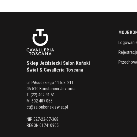
MOJE KO
Logowani
Rejestracj
Przechowa
Sklep Jeździecki Salon Koński
Świat & Cavalleria Toscana
ul. Piłsudskiego 11 lok. 211
05-510 Konstancin-Jeziorna
T: (22) 402 91 51
M: 602 407 055
ct@salonkonskiswiat.pl
NIP 527-23-57-368
REGON 017410905