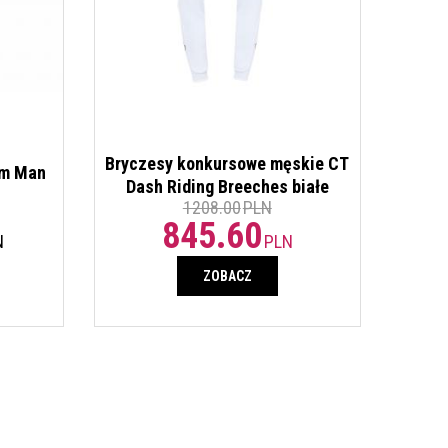
Bryczesy konkursowe męskie CT
em Man
Dash Riding Breeches białe
1208.00
PLN
845.60
N
PLN
ZOBACZ