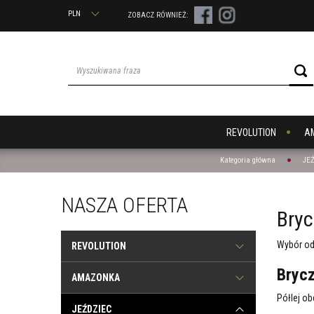
PLN
ZOBACZ RÓWNIEŻ:
REVOLUTION
A
Kategoria główna
JE
NASZA OFERTA
Bryc
Wybór odp
REVOLUTION
Bryc
AMAZONKA
Półlej o
JEŹDZIEC