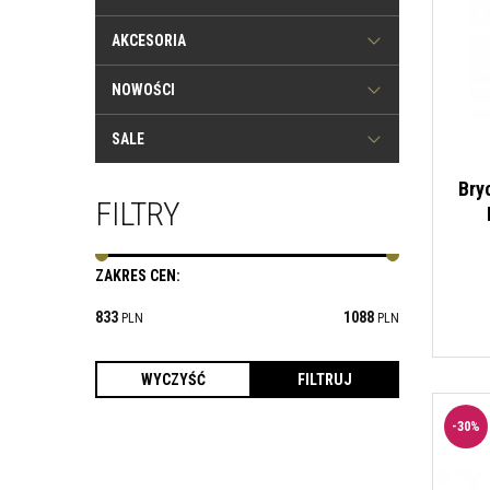
AKCESORIA
NOWOŚCI
SALE
Bry
FILTRY
ZAKRES CEN
:
833
1088
PLN
PLN
Męskie bryczesy konkursowe z lejem kolanowym
Rubber CT Logo Stripe Cavalleria Toscana. Kolor biały.
-
30
%
Czarny silikonowy napis Cavalleria Toscana na
prawym udzie. Materiały funkcyjne.