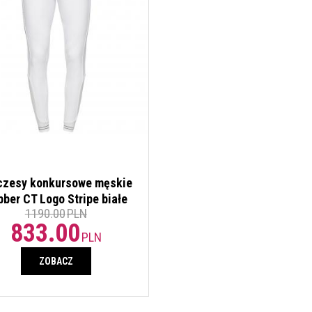
czesy konkursowe męskie
bber CT Logo Stripe białe
1190.00
PLN
833.00
PLN
ZOBACZ