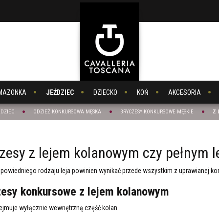
MAZONKA
JEŹDZIEC
DZIECKO
KOŃ
AKCESORIA
ŹDZIEC
ODZIEŻ KONKURSOWA MĘSKA
BRYCZESY KONKURSOWE MĘSKIE
Z 
zesy z lejem kolanowym czy pełnym l
owiedniego rodzaju leja powinien wynikać przede wszystkim z uprawianej konk
zesy konkursowe z lejem kolanowym
bejmuje wyłącznie wewnętrzną część kolan.