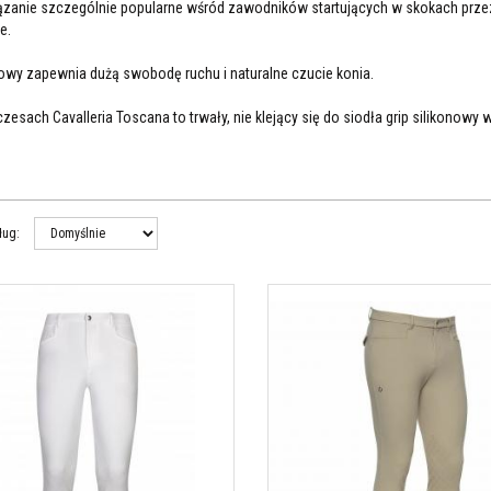
ązanie szczególnie popularne wśród zawodników startujących w skokach prze
e.
nowy zapewnia dużą swobodę ruchu i naturalne czucie konia.
czesach Cavalleria Toscana to trwały, nie klejący się do siodła grip silikonowy 
ług
:
kie bryczesy z lejem kolanowym New Grip System
Męskie bryczesy konkursowe z lej
alleria Toscana. Kolor cream. Półlej z gripem
Dash Cavalleria Toscana. Kolor biały
ikonowym ze wzorem w logo CT. Bardzo elastyczne i
silikonowym z nowym wzorem w log
ychające. Inna odzież jeździecka CT na
elastyczne i oddychające.
alleriatoscana.pl lub w Salonie Koński Świat w
stancinie-Jeziornie.