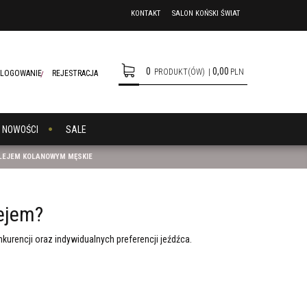
KONTAKT
SALON KOŃSKI ŚWIAT
0
0,00
PRODUKT(ÓW)
|
PLN
LOGOWANIE
REJESTRACJA
NOWOŚCI
SALE
LEJEM KOLANOWYM MĘSKIE
ejem?
urencji oraz indywidualnych preferencji jeźdźca.