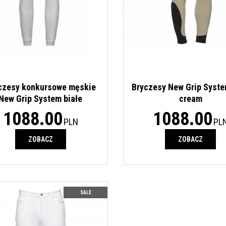
czesy konkursowe męskie
Bryczesy New Grip Syst
New Grip System białe
cream
1088.00
1088.00
PLN
PL
ZOBACZ
ZOBACZ
SALE