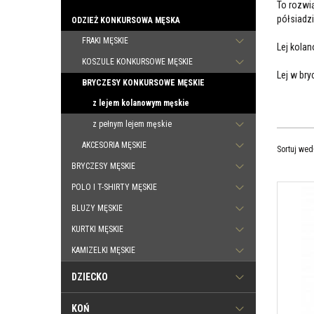
To rozwi
półsiadzi
ODZIEŻ KONKURSOWA MĘSKA
FRAKI MĘSKIE
Lej kola
KOSZULE KONKURSOWE MĘSKIE
Lej w bry
BRYCZESY KONKURSOWE MĘSKIE
z lejem kolanowym męskie
z pełnym lejem męskie
AKCESORIA MĘSKIE
Sortuj wed
BRYCZESY MĘSKIE
POLO I T-SHIRTY MĘSKIE
Męskie bryczesy konkursowe z lejem kolanowym New
Męs
Grip System Cavalleria Toscana. Kolor biały. Półlej z
Cav
BLUZY MĘSKIE
gripem silikonowym ze wzorem w logo CT. Tkanina
sil
funkcyjna. Bardzo elastyczne i oddychające.
odd
KURTKI MĘSKIE
cav
Kon
KAMIZELKI MĘSKIE
DZIECKO
KOŃ