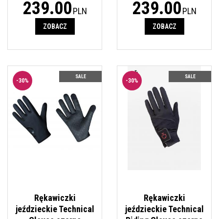
239.00
239.00
PLN
PLN
ZOBACZ
ZOBACZ
Rękawiczki jeździeckie Technical Riding
SALE
SALE
Gloves Cavalleria Toscana. Kolor
-
30
%
-
30
%
czarny. Elastyczne i oddychające.
Dobrze przylegające do dłoni.
Silikonowy grip. Wzmocnione palce.
Zapięcie na rzep na nadgarstku.
Rękawiczki
Rękawiczki
jeździeckie Technical
jeździeckie Technical