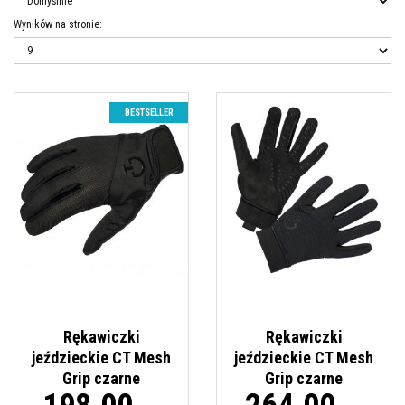
Wyników na stronie
:
Rękawiczki jeździeckie CT Mesh Grip
BESTSELLER
Cavalleria Toscana. Kolor czarny .
Unisex. Wersja letnia. Bardzo
elastyczne i wytrzymałe. Silikonowy
d
grip od spodu dłoni. Wzmocnione palce.
owe
Rękawiczki
Rękawiczki
jeździeckie CT Mesh
jeździeckie CT Mesh
Grip czarne
Grip czarne