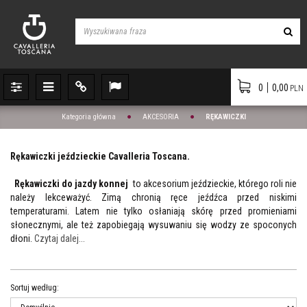
|
P
M
P
L
0
0,00
PLN
a
e
a
a
n
n
n
n
Kategoria główna
AKCESORIA
RĘKAWICZKI
e
u
e
g
l
l
Rękawiczki jeździeckie Cavalleria Toscana.
Rękawiczki do jazdy konnej
to akcesorium jeździeckie, którego roli nie
należy lekceważyć. Zimą chronią ręce jeźdźca przed niskimi
temperaturami. Latem nie tylko osłaniają skórę przed promieniami
słonecznymi, ale też zapobiegają wysuwaniu się wodzy ze spoconych
dłoni.
Czytaj dalej...
Sortuj według
: