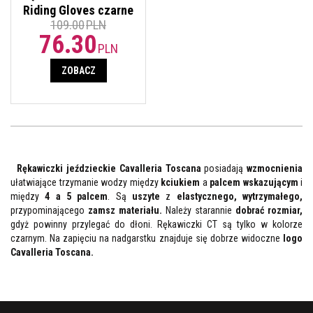
Riding Gloves czarne
109.00
PLN
76.30
PLN
ZOBACZ
Rękawiczki jeździeckie Cavalleria Toscana
posiadają
wzmocnienia
ułatwiające trzymanie wodzy między
kciukiem
a
palcem wskazującym
i
między
4 a 5 palcem
. Są
uszyte
z
elastycznego, wytrzymałego,
przypominającego
zamsz materiału.
Należy starannie
dobrać rozmiar,
gdyż powinny przylegać do dłoni. Rękawiczki CT są tylko w kolorze
czarnym. Na zapięciu na nadgarstku znajduje się dobrze widoczne
logo
Cavalleria Toscana.