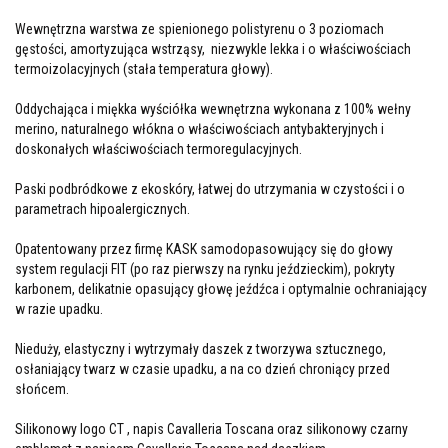
Wewnętrzna warstwa ze spienionego polistyrenu o 3 poziomach
gęstości, amortyzująca wstrząsy, niezwykle lekka i o właściwościach
termoizolacyjnych (stała temperatura głowy).
Oddychająca i miękka wyściółka wewnętrzna wykonana z 100% wełny
merino, naturalnego włókna o właściwościach antybakteryjnych i
doskonałych właściwościach termoregulacyjnych.
Paski podbródkowe z ekoskóry, łatwej do utrzymania w czystości i o
parametrach hipoalergicznych.
Opatentowany przez firmę KASK samodopasowujący się do głowy
system regulacji FIT (po raz pierwszy na rynku jeździeckim), pokryty
karbonem, delikatnie opasujący głowę jeźdźca i optymalnie ochraniający
w razie upadku.
Nieduży, elastyczny i wytrzymały daszek z tworzywa sztucznego,
osłaniający twarz w czasie upadku, a na co dzień chroniący przed
słońcem.
Silikonowy logo CT , napis Cavalleria Toscana oraz silikonowy czarny