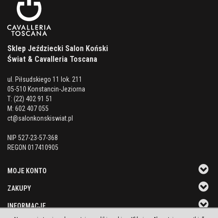
Sklep Jeździecki Salon Koński
Świat & Cavalleria Toscana
ul. Piłsudskiego 11 lok. 211
05-510 Konstancin-Jeziorna
T: (22) 402 91 51
M: 602 407 055
ct@salonkonskiswiat.pl
NIP 527-23-57-368
REGON 017410905
MOJE KONTO
ZAKUPY
INFORMACJE