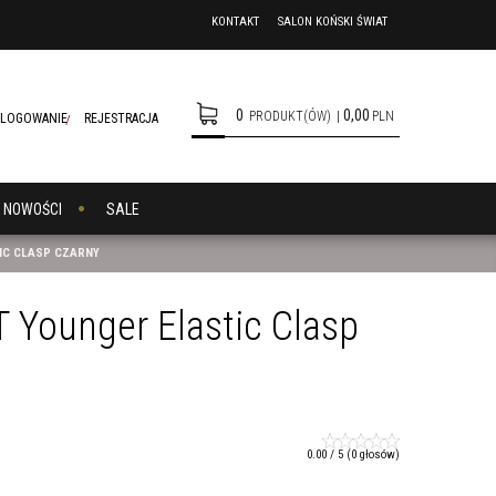
KONTAKT
SALON KOŃSKI ŚWIAT
0
0,00
PRODUKT(ÓW)
|
PLN
LOGOWANIE
REJESTRACJA
NOWOŚCI
SALE
TIC CLASP CZARNY
T Younger Elastic Clasp
0.00
/
5
(
0
głosów)