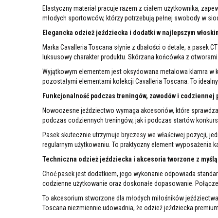
Elastyczny materiał pracuje razem z ciałem użytkownika, zap
młodych sportowców, którzy potrzebują pełnej swobody w siod
Elegancka odzież jeździecka i dodatki w najlepszym włoski
Marka Cavalleria Toscana słynie z dbałości o detale, a pasek C
luksusowy charakter produktu. Skórzana końcówka z otworami 
Wyjątkowym elementem jest oksydowana metalowa klamra w kszt
pozostałymi elementami kolekcji Cavalleria Toscana. To idealn
Funkcjonalność podczas treningów, zawodów i codziennej pr
Nowoczesne jeździectwo wymaga akcesoriów, które sprawdzają
podczas codziennych treningów, jak i podczas startów konkur
Pasek skutecznie utrzymuje bryczesy we właściwej pozycji, je
regularnym użytkowaniu. To praktyczny element wyposażenia k
Techniczna odzież jeździecka i akcesoria tworzone z myślą 
Choć pasek jest dodatkiem, jego wykonanie odpowiada standard
codzienne użytkowanie oraz doskonałe dopasowanie. Połączenie
To akcesorium stworzone dla młodych miłośników jeździectwa, 
Toscana niezmiennie udowadnia, że odzież jeździecka premiu