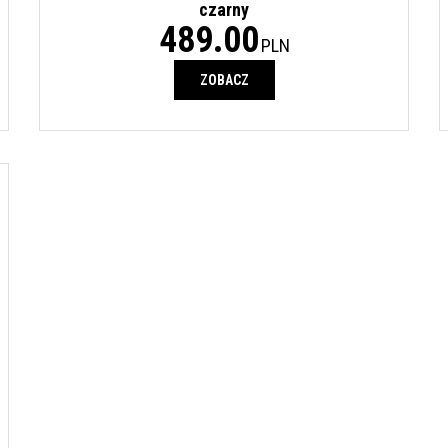
czarny
489.00
PLN
ZOBACZ