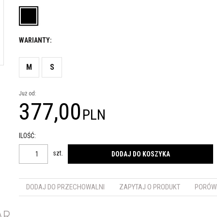
WARIANTY:
M
S
Już od:
377,00
PLN
ILOŚĆ
:
szt.
DODAJ DO KOSZYKA
DODAJ DO PRZECHOWALNI
ZAPYTAJ O PRODUKT
PORÓW
AR