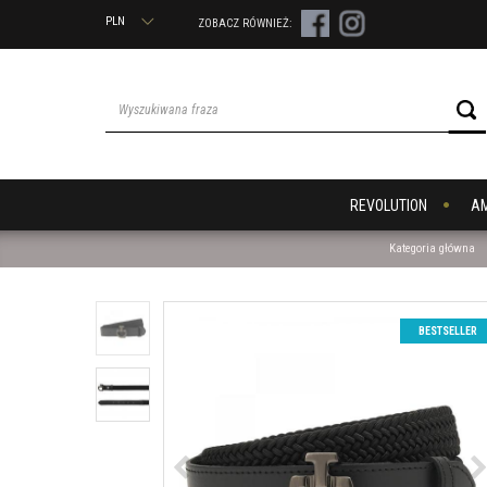
PLN
ZOBACZ RÓWNIEŻ:
REVOLUTION
A
Kategoria główna
BESTSELLER