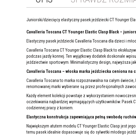
Juniorski/dziecięcy elastyczny pasek jeździecki CT Younger El
Cavalleria Toscana CT Younger Elastic Clasp Black – junior
Elastyczny pasek jeździecki Cavalleria Toscana dla dzieci i mło
Cavalleria Toscana CT Younger Elastic Clasp Black to ekskluzy
podczas jazdy konnej. Ten wyjątkowy dodatek doskonale wpisuj
jeździectwie sportowym. Minimalistyczny design, najwyższa jak
Cavalleria Toscana – włoska marka jeździecka ceniona na c
Cavalleria Toscana to marka rozpoznawalna na całym świecie, 
renomowanej marki wybierane są przez profesjonalnych zawod
Każdy element kolekcji powstaje z wykorzystaniem nowoczesnyc
oczekiwania najbardziej wymagających użytkowników. Pasek C
codziennej pracy z koniem.
Elastyczna konstrukcja zapewniająca pełną swobodę ruchó
Największym atutem modelu CT Younger Elastic Clasp jest jego 
temu pasek idealnie dopasowuje się do sylwetki młodego jeźdź