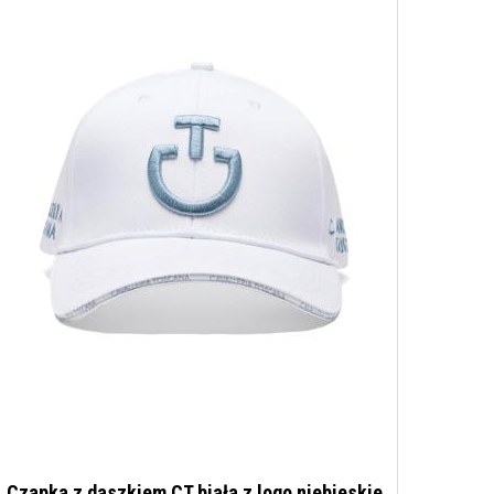
Czapka z daszkiem CT biała z logo niebieskie