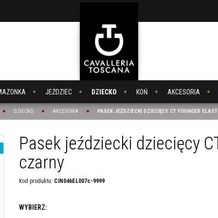
MAZONKA
JEŹDZIEC
DZIECKO
KOŃ
AKCESORIA
DZIECKO
AKCESORIA
PASEK JEŹDZIECKI DZIECIĘCY CT YOUNGER ELAS
Pasek jeździecki dziecięcy C
czarny
Kod produktu
:
CIN046EL007c-9999
WYBIERZ: