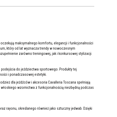
y oczekują maksymalnego komfortu, elegancji i funkcjonalności
emium, który od lat wyznacza trendy w nowoczesnym
upełnienie zarówno treningowej, jak i konkursowej stylizacji.
 podejścia do jeździectwa sportowego. Produkty tej
ości i ponadczasowej estetyki.
zież dla jeźdźców i akcesoria Cavalleria Toscana spełniają
a włoskiego wzornictwa z funkcjonalnością niezbędną podczas
oraz rayonu, określanego również jako sztuczny jedwab. Dzięki