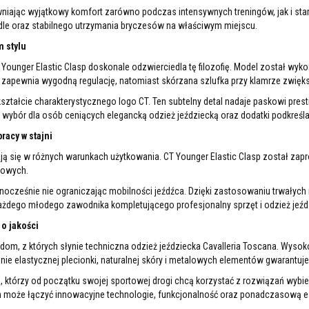
ewniając wyjątkowy komfort zarówno podczas intensywnych treningów, jak i st
le oraz stabilnego utrzymania bryczesów na właściwym miejscu.
m stylu
T Younger Elastic Clasp doskonale odzwierciedla tę filozofię. Model został wyk
zapewnia wygodną regulację, natomiast skórzana szlufka przy klamrze zwięk
ałcie charakterystycznego logo CT. Ten subtelny detal nadaje paskowi prest
y wybór dla osób ceniących elegancką odzież jeździecką oraz dodatki podkreśl
acy w stajni
 się w różnych warunkach użytkowania. CT Younger Elastic Clasp został za
sowych.
dnocześnie nie ograniczając mobilności jeźdźca. Dzięki zastosowaniu trwałyc
ażdego młodego zawodnika kompletującego profesjonalny sprzęt i odzież jeźdz
o jakości
om, z których słynie techniczna odzież jeździecka Cavalleria Toscana. Wyso
 elastycznej plecionki, naturalnej skóry i metalowych elementów gwarantuje
którzy od początku swojej sportowej drogi chcą korzystać z rozwiązań wybie
m może łączyć innowacyjne technologie, funkcjonalność oraz ponadczasową e