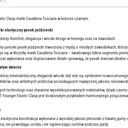
astic Clasp marki Cavalleria Toscana w kolorze czarnym
ski elastyczny pasek jeździecki
dzieży. Komfort, elegancja i włoski design w treningu oraz na zawodach.
wny juniorki pasek jeździecki stworzony z myślą o młodych zawodnikach, którz
e się w filozofię marki Cavalleria Toscana – światowego lidera segmentu pr
ość wykonania oraz dopracowane detale sprawiają, że pasek stanowi idealne uz
ałym świecie
której minimalistyczny, elegancki włoski styl stał się symbolem nowoczesnego
ników oraz ambitnych jeźdźców poszukujących najwyższej jakości, niezawodn
h technologii oraz starannie wyselekcjonowanych materiałów, dzięki czemu od
T Younger Elastic Clasp jest doskonałym przykładem harmonijnego połączeni
w
elastyczna konstrukcja wykonana z wysokiej jakości plecionki z trwałej gumy 
ca, nie powodując ucisku i nie ograniczając ruchów podczas jazdy.