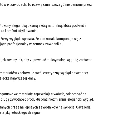
artów w zawodach. To rozwiązanie szczególnie cenione przez
ończony elegancką czarną skórą naturalną, która podkreśla
sza komfort użytkowania.
iżowy wygląd i sprawia, że doskonale komponuje się z
ające profesjonalny wizerunek zawodnika.
projektowany tak, aby zapewniać maksymalną wygodę zarówno
h materiałów zachowuje swój estetyczny wygląd nawet przy
iecka najwyższej klasy.
kogatunkowe materiały zapewniają trwałość, odporność na
 długą żywotność produktu oraz niezmiennie elegancki wygląd.
ranych przez najlepszych zawodników na świecie. Cavalleria
stetykę włoskiego designu.