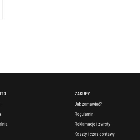
NTO
ZAKUPY
e
Jak zamawiać?
a
Regulamin
lnia
Reklamacje i zwroty
Koszty i czas dostawy