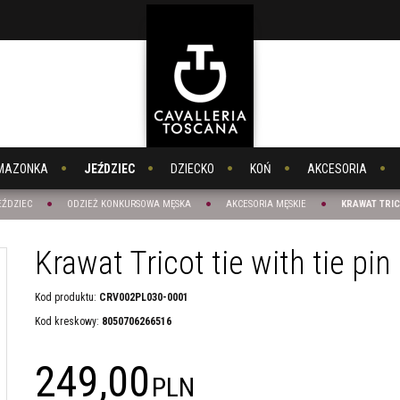
MAZONKA
JEŹDZIEC
DZIECKO
KOŃ
AKCESORIA
EŹDZIEC
ODZIEŻ KONKURSOWA MĘSKA
AKCESORIA MĘSKIE
KRAWAT TRICO
Krawat Tricot tie with tie pin 
Kod produktu
:
CRV002PL030-0001
Kod kreskowy
:
8050706266516
249,00
PLN