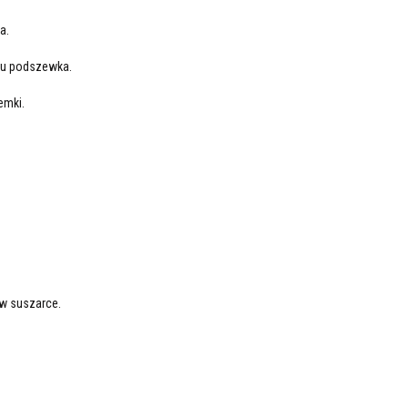
a.
ypu podszewka.
iemki.
 w suszarce.