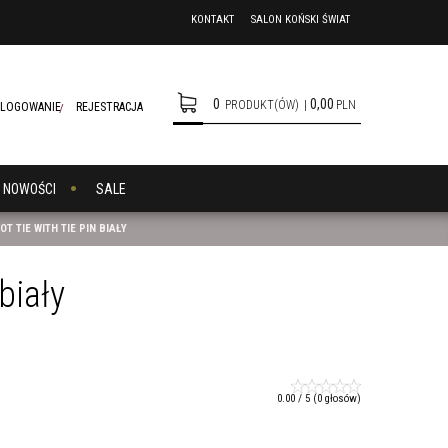
KONTAKT
SALON KOŃSKI ŚWIAT
0
0,00
PRODUKT(ÓW)
|
PLN
LOGOWANIE
REJESTRACJA
NOWOŚCI
SALE
T TIE WITH TIE PIN BIAŁY
biały
0.00
/
5
(
0
głosów)