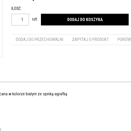
ILOŚĆ
:
szt.
DODAJ DO KOSZYKA
DODAJ DO PRZECHOWALNI
ZAPYTAJ O PRODUKT
PORÓW
scana w kolorze białym ze spinką-agrafką
.