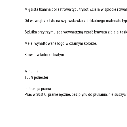
Mięsista tkanina poliestrowa typu trykot, ścisła w splocie i trwał
Od wewnątrz z tyłu na szyi wstawka z delikatnego materiału t
Szlufka przytrzymująca wewnętrzną część krawata z białej tas
Małe, wyhaftowane logo w czarnym kolorze.
Krawat w kolorze białym.
Materiał:
100% poliester
Instrukcja prania
Prać w 30st C, pranie ręczne, bez płynu do płukania, nie suszyć