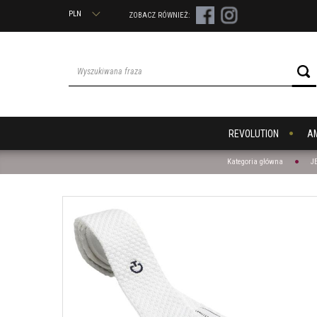
PLN
ZOBACZ RÓWNIEŻ:
REVOLUTION
A
Kategoria główna
J